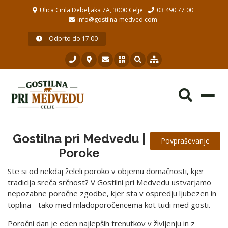
Ulica Cirila Debeljaka 7A, 3000 Celje
03 490 77 00
info@gostilna-medved.com
Odprto do 17:00
Toggl
navig
Gostilna pri Medvedu |
Povpraševanje
Poroke
Ste si od nekdaj želeli poroko v objemu domačnosti, kjer
tradicija sreča srčnost? V Gostilni pri Medvedu ustvarjamo
nepozabne poročne zgodbe, kjer sta v ospredju ljubezen in
toplina - tako med mladoporočencema kot tudi med gosti.
Poročni dan je eden najlepših trenutkov v življenju in z