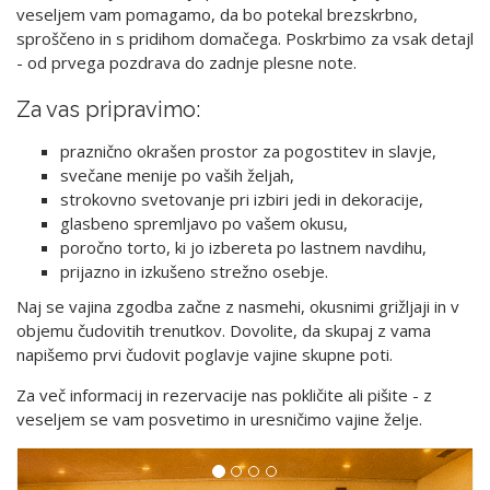
veseljem vam pomagamo, da bo potekal brezskrbno,
sproščeno in s pridihom domačega. Poskrbimo za vsak detajl
- od prvega pozdrava do zadnje plesne note.
Za vas pripravimo:
praznično okrašen prostor za pogostitev in slavje,
svečane menije po vaših željah,
strokovno svetovanje pri izbiri jedi in dekoracije,
glasbeno spremljavo po vašem okusu,
poročno torto, ki jo izbereta po lastnem navdihu,
prijazno in izkušeno strežno osebje.
Naj se vajina zgodba začne z nasmehi, okusnimi grižljaji in v
objemu čudovitih trenutkov. Dovolite, da skupaj z vama
napišemo prvi čudovit poglavje vajine skupne poti.
Za več informacij in rezervacije nas pokličite ali pišite - z
veseljem se vam posvetimo in uresničimo vajine želje.