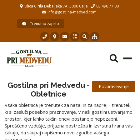
Ulica Cirila Debeljaka 7A, 3000 Celje
03 490 77 00
info@gostilna-medved.com
Trenutno zaprto
Toggl
navig
Gostilna pri Medvedu -
Povpraševanje
Obletnice
Vsaka obletnica je trenutek za nazaj in za naprej - trenutek,
ki si zasluži posebno praznovanje. V naši gostilni ustvarjamo
prostor, kjer lahko takšni dnevi postanejo nepozabni.
Sproščeno vzdušje, prijazna postrežba in izvrstna hrana vas
čakajo, da skupaj napišemo novo zgodbo vašega
praznovanja.