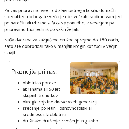
Za vas pripravimo vse - od slavnostnega kosila, domačih
specialitet, do bogate večerje ob svečkah. Nudimo vam jedi
po naročilu ali izbrano
a la carte
ponudbo, z veseljem pa
pripravimo tudi jedilnik po vaših željah.
Naša dvorana za zaključene družbe sprejme do
150 oseb
,
zato ste dobrodošli tako v manjših krogih kot tudi v večjih
slavjih.
Praznujte pri nas:
obletnico poroke
abrahama ali 50 let
skupnih trenutkov
okrogle rojstne dneve vseh generacij
srečanje po letih - osnovnošolski ali
srednješolski obletnici
družinsko druženje z večerjo in glasbo